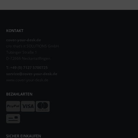
KONTAKT
cover-your-desk.de
c/o: that’s it SOLUTIONS GmbH
Tübinger Straße 1
D-72666 Neckartailfingen
T: +49 (0) 7127 5700725
service@cover-your-desk.de
www.cover-your-desk.de
BEZAHLARTEN
SICHER EINKAUFEN