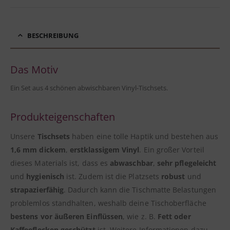
BESCHREIBUNG
Das Motiv
Ein Set aus 4 schönen abwischbaren Vinyl-Tischsets.
Produkteigenschaften
Unsere
Tischsets
haben eine tolle Haptik und bestehen aus
1,6 mm dickem
,
erstklassigem Vinyl
. Ein großer Vorteil
dieses Materials ist, dass es
abwaschbar
,
sehr pflegeleicht
und
hygienisch
ist. Zudem ist die Platzsets
robust
und
strapazierfähig
. Dadurch kann die Tischmatte Belastungen
problemlos standhalten, weshalb deine Tischoberfläche
bestens vor äußeren Einflüssen
, wie z. B.
Fett oder
Kaffeeflecken geschützt
ist. Weitere Informationen dazu