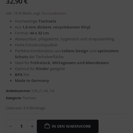
32,90
€
inkl. 19 % MwSt.
zzgl.
Versandkosten
Hochwertige
Tischsets
Aus
1,6 mm dickem
,
recyclebarem
Vinyl
Format:
44 x 32 cm
Abwaschbar, pflegeleicht, hygienisch und strapazierfähig
Hohe Fotodruckqualität
Perfekte Kombination aus
tollem Design
und
optimalem
Schutz
der Tischoberfläche
Ideal für
Frühstück, Mittagessen und Abendessen
Optimal für
Kinder
geeignet
BPA
frei
Made in Germany
Artikelnummer:
C09_21_64_124
Kategorie:
Tischsets
Lieferzeit:
3-4 Werktage
IN DEN WARENKORB