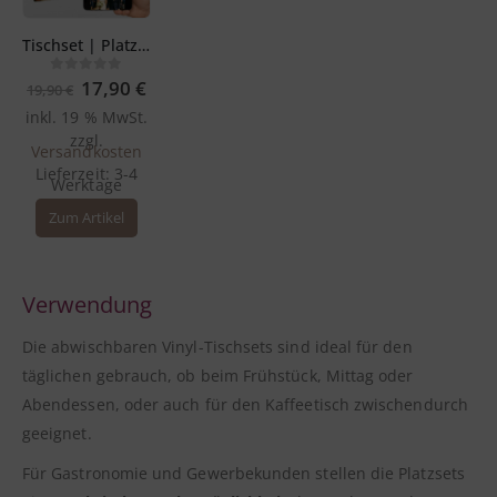
Tischset | Platzset selbst gestalten – 44 x 32 cm aus Premium Vinyl – abwischbar
Ursprünglicher
Aktueller
0
out of 5
17,90
€
19,90
€
Preis
Preis
inkl. 19 % MwSt.
war:
ist:
19,90 €
17,90 €.
zzgl.
Versandkosten
Lieferzeit:
3-4
Werktage
Zum Artikel
Verwendung
Die abwischbaren Vinyl-Tischsets sind ideal für den
täglichen gebrauch, ob beim Frühstück, Mittag oder
Abendessen, oder auch für den Kaffeetisch zwischendurch
geeignet.
Für Gastronomie und Gewerbekunden stellen die Platzsets