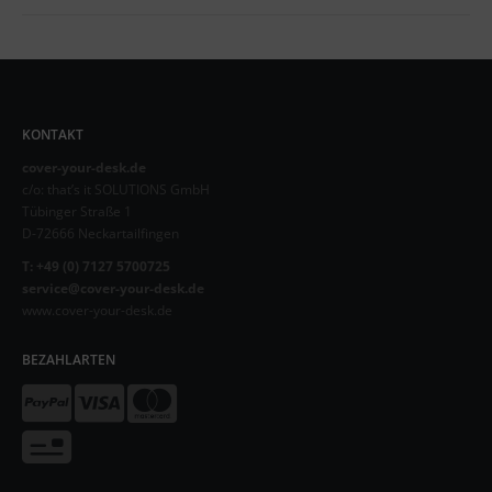
KONTAKT
cover-your-desk.de
c/o: that’s it SOLUTIONS GmbH
Tübinger Straße 1
D-72666 Neckartailfingen
T: +49 (0) 7127 5700725
service@cover-your-desk.de
www.cover-your-desk.de
BEZAHLARTEN