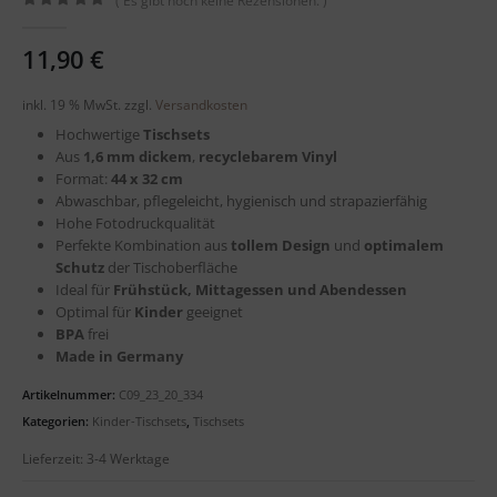
( Es gibt noch keine Rezensionen. )
0
out of 5
11,90
€
inkl. 19 % MwSt.
zzgl.
Versandkosten
Hochwertige
Tischsets
Aus
1,6 mm dickem
,
recyclebarem
Vinyl
Format:
44 x 32 cm
Abwaschbar, pflegeleicht, hygienisch und strapazierfähig
Hohe Fotodruckqualität
Perfekte Kombination aus
tollem Design
und
optimalem
Schutz
der Tischoberfläche
Ideal für
Frühstück, Mittagessen und Abendessen
Optimal für
Kinder
geeignet
BPA
frei
Made in Germany
Artikelnummer:
C09_23_20_334
Kategorien:
Kinder-Tischsets
,
Tischsets
Lieferzeit:
3-4 Werktage