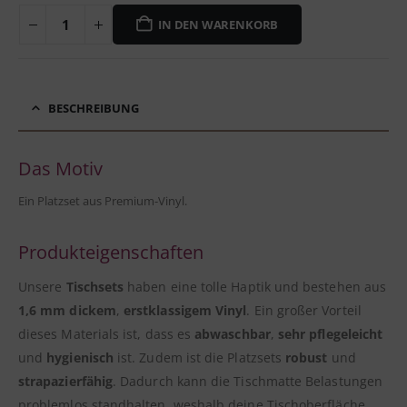
IN DEN WARENKORB
BESCHREIBUNG
Das Motiv
Ein Platzset aus Premium-Vinyl.
Produkteigenschaften
Unsere
Tischsets
haben eine tolle Haptik und bestehen aus
1,6 mm dickem
,
erstklassigem Vinyl
. Ein großer Vorteil
dieses Materials ist, dass es
abwaschbar
,
sehr pflegeleicht
und
hygienisch
ist. Zudem ist die Platzsets
robust
und
strapazierfähig
. Dadurch kann die Tischmatte Belastungen
problemlos standhalten, weshalb deine Tischoberfläche