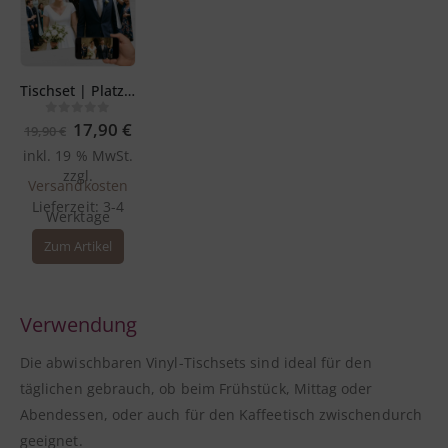
Tischset | Platzset selbst gestalten – 44 x 32 cm aus Premium Vinyl – abwischbar
Ursprünglicher
Aktueller
0
out of 5
17,90
€
19,90
€
Preis
Preis
inkl. 19 % MwSt.
war:
ist:
19,90 €
17,90 €.
zzgl.
Versandkosten
Lieferzeit:
3-4
Werktage
Zum Artikel
Verwendung
Die abwischbaren Vinyl-Tischsets sind ideal für den
täglichen gebrauch, ob beim Frühstück, Mittag oder
Abendessen, oder auch für den Kaffeetisch zwischendurch
geeignet.