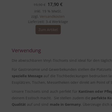
0
out of 5
Ursprünglicher
Aktueller
17,90
€
19,90
€
Preis
Preis
inkl. 19 % MwSt.
war:
ist:
zzgl.
Versandkosten
19,90 €
17,90 €.
Lieferzeit:
3-4 Werktage
Zum Artikel
Verwendung
Die abwischbaren Vinyl-Tischsets sind ideal für den tägli
Für Gastronomie und Gewerbekunden stellen die Platzsets
spezielle Message
auf die Tischbedeckungen bedrucken las
Essplätzen, Tischen, Messetheken oder direkt am Point of
Unsere Tischsets sind auch perfekt für
Kantinen oder Pfle
deinem Esstisch macht. Sie stellen zudem die
perfekte Ko
Qualität
auf und sind
made in Germany
. Überzeuge dich s