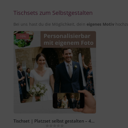
Tischsets zum Selbstgestalten
Bei uns hast du die Möglichkeit, dein
eigenes Motiv
hochzu
-10%
Tischset | Platzset selbst gestalten – 44 x 32 cm aus Premium Vinyl – abwischbar