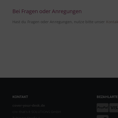
Bei Fragen oder Anregungen
Hast du Fragen oder Anregungen, nutze bitte unser
Kontak
KONTAKT
BEZAHLART
cover-your-desk.de
c/o: that’s it SOLUTIONS GmbH