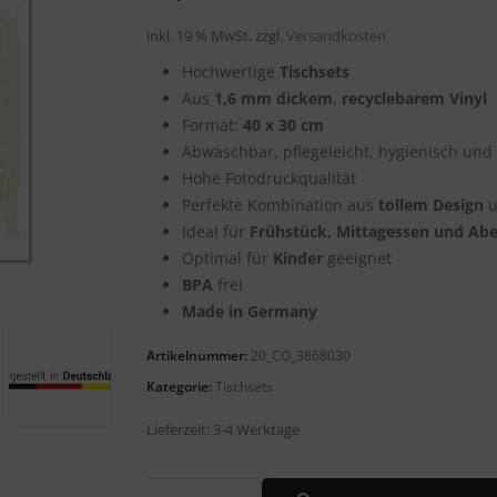
inkl. 19 % MwSt.
zzgl.
Versandkosten
Hochwertige
Tischsets
Aus
1,6 mm dickem
,
recyclebarem
Vinyl
Format:
40 x 30 cm
Abwaschbar, pflegeleicht, hygienisch und 
Hohe Fotodruckqualität
Perfekte Kombination aus
tollem Design
u
Ideal für
Frühstück, Mittagessen und Ab
Optimal für
Kinder
geeignet
BPA
frei
Made in Germany
Artikelnummer:
20_CO_3868030
Kategorie:
Tischsets
Lieferzeit:
3-4 Werktage