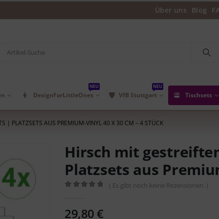
Über uns
Blog
F
NEU
NEU
en
DesignForLittleOnes
VfB Stuttgart
Tischsets
TS | PLATZSETS AUS PREMIUM-VINYL 40 X 30 CM – 4 STÜCK
Hirsch mit gestreiftem
Platzsets aus Premium
( Es gibt noch keine Rezensionen. )
0
out of 5
29,80
€