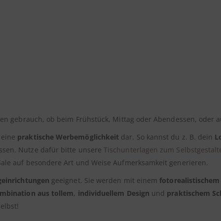
chen gebrauch, ob beim Frühstück, Mittag oder Abendessen, oder 
 eine
praktische Werbemöglichkeit
dar. So kannst du z. B. dein
L
sen. Nutze dafür bitte unsere
Tischunterlagen zum Selbstgestalt
 Sale auf besondere Art und Weise Aufmerksamkeit generieren.
geinrichtungen
geeignet. Sie werden mit einem
fotorealistischem
mbination aus tollem
,
individuellem Design
und
praktischem Sc
elbst!