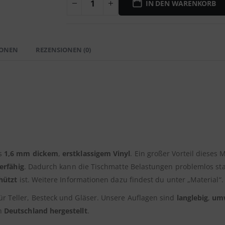
IN DEN WARENKORB
IONEN
REZENSIONEN (0)
us
1,6 mm dickem
,
erstklassigem Vinyl
. Ein großer Vorteil dieses M
erfähig
. Dadurch kann die Tischmatte Belastungen problemlos st
hützt
ist. Weitere Informationen dazu findest du unter „Material“.
ür Teller, Besteck und Gläser. Unsere Auflagen sind
langlebig
,
umw
in
Deutschland hergestellt
.