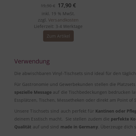
0
out of 5
Ursprünglicher
Aktueller
17,90
€
19,90
€
Preis
Preis
inkl. 19 % MwSt.
war:
ist:
zzgl.
Versandkosten
19,90 €
17,90 €.
Lieferzeit:
3-4 Werktage
Zum Artikel
Verwendung
Die abwischbaren Vinyl-Tischsets sind ideal für den tägli
Für Gastronomie und Gewerbekunden stellen die Platzsets
spezielle Message
auf die Tischbedeckungen bedrucken las
Essplätzen, Tischen, Messetheken oder direkt am Point of
Unsere Tischsets sind auch perfekt für
Kantinen oder Pfle
deinem Esstisch macht. Sie stellen zudem die
perfekte Ko
Qualität
auf und sind
made in Germany
. Überzeuge dich s