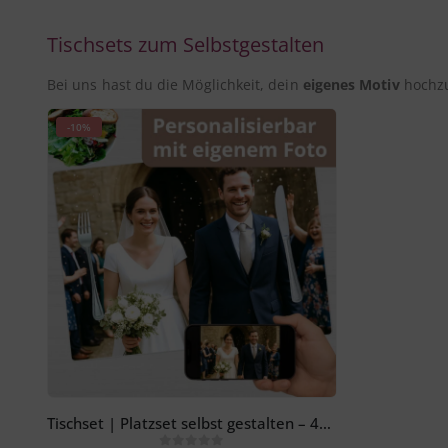
Tischsets zum Selbstgestalten
Bei uns hast du die Möglichkeit, dein
eigenes Motiv
hochzu
-10%
Tischset | Platzset selbst gestalten – 44 x 32 cm aus Premium Vinyl – abwischbar