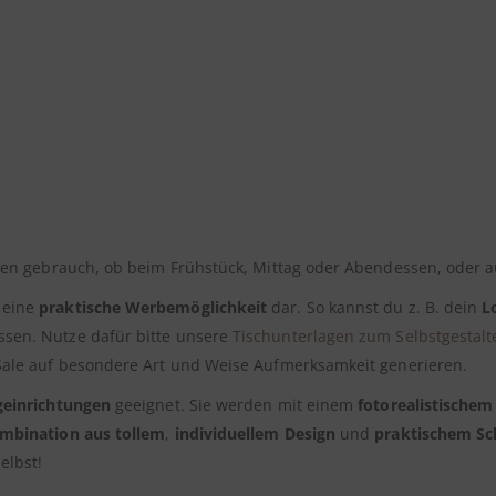
chen gebrauch, ob beim Frühstück, Mittag oder Abendessen, oder 
 eine
praktische Werbemöglichkeit
dar. So kannst du z. B. dein
L
sen. Nutze dafür bitte unsere
Tischunterlagen zum Selbstgestalt
 Sale auf besondere Art und Weise Aufmerksamkeit generieren.
geinrichtungen
geeignet. Sie werden mit einem
fotorealistischem
mbination aus tollem
,
individuellem Design
und
praktischem Sc
elbst!