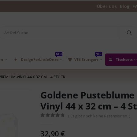
Über uns
Blog
F
NEU
NEU
en
DesignForLittleOnes
VfB Stuttgart
Tischsets
EMIUM-VINYL 44 X 32 CM – 4 STÜCK
Goldene Pusteblume 
Vinyl 44 x 32 cm – 4 S
( Es gibt noch keine Rezensionen. )
0
out of 5
32,90
€