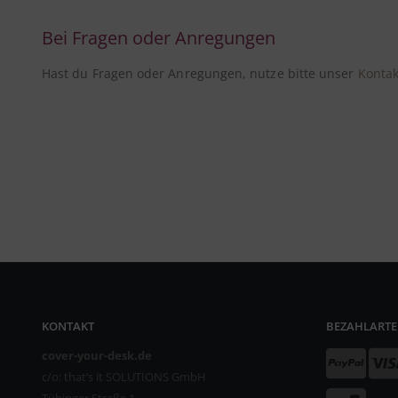
Bei Fragen oder Anregungen
Hast du Fragen oder Anregungen, nutze bitte unser
Kontak
KONTAKT
BEZAHLART
cover-your-desk.de
c/o: that’s it SOLUTIONS GmbH