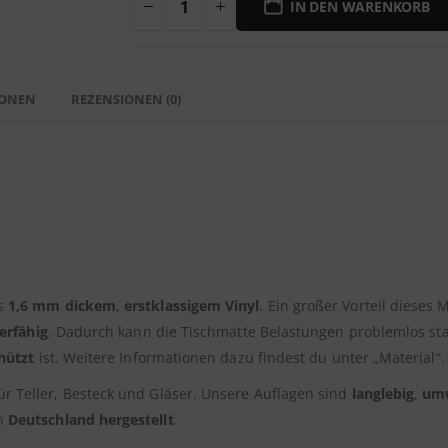
IN DEN WARENKORB
IONEN
REZENSIONEN (0)
us
1,6 mm dickem
,
erstklassigem Vinyl
. Ein großer Vorteil dieses M
erfähig
. Dadurch kann die Tischmatte Belastungen problemlos st
hützt
ist. Weitere Informationen dazu findest du unter „Material“.
ür Teller, Besteck und Gläser. Unsere Auflagen sind
langlebig
,
umw
in
Deutschland hergestellt
.