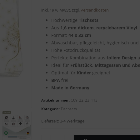
inkl. 19 % MwSt.
zzgl.
Versandkosten
Hochwertige
Tischsets
Aus
1,6 mm dickem
,
recyclebarem
Vinyl
Format:
44 x 32 cm
Abwaschbar, pflegeleicht, hygienisch und 
Hohe Fotodruckqualität
Perfekte Kombination aus
tollem Design
u
Ideal für
Frühstück, Mittagessen und Ab
Optimal für
Kinder
geeignet
BPA
frei
Made in Germany
Artikelnummer:
C09_22_23_113
Kategorie:
Tischsets
Lieferzeit:
3-4 Werktage