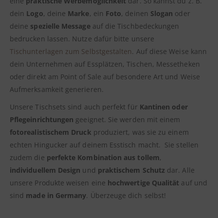
eine
praktische Werbemöglichkeit
dar. So kannst du z. B.
dein
Logo
, deine
Marke
, ein
Foto
, deinen
Slogan
oder
deine
spezielle Message
auf die Tischbedeckungen
bedrucken lassen. Nutze dafür bitte unsere
Tischunterlagen zum Selbstgestalten
. Auf diese Weise kann
dein Unternehmen auf Essplätzen, Tischen, Messetheken
oder direkt am Point of Sale auf besondere Art und Weise
Aufmerksamkeit generieren.
Unsere Tischsets sind auch perfekt für
Kantinen oder
Pflegeinrichtungen
geeignet. Sie werden mit einem
fotorealistischem Druck
produziert, was sie zu einem
echten Hingucker auf deinem Esstisch macht. Sie stellen
zudem die
perfekte Kombination aus tollem
,
individuellem Design
und
praktischem Schutz
dar. Alle
unsere Produkte weisen eine
hochwertige Qualität
auf und
sind
made in Germany
. Überzeuge dich selbst!