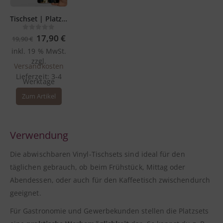
Tischset | Platzset selbst gestalten – 44 x 32 cm aus Premium Vinyl – abwischbar
Ursprünglicher
Aktueller
0
out of 5
17,90
€
19,90
€
Preis
Preis
inkl. 19 % MwSt.
war:
ist:
19,90 €
17,90 €.
zzgl.
Versandkosten
Lieferzeit:
3-4
Werktage
Zum Artikel
Verwendung
Die abwischbaren Vinyl-Tischsets sind ideal für den
täglichen gebrauch, ob beim Frühstück, Mittag oder
Abendessen, oder auch für den Kaffeetisch zwischendurch
geeignet.
Für Gastronomie und Gewerbekunden stellen die Platzsets