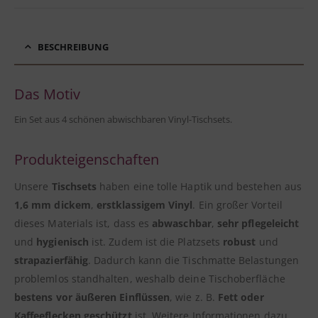
BESCHREIBUNG
Das Motiv
Ein Set aus 4 schönen abwischbaren Vinyl-Tischsets.
Produkteigenschaften
Unsere
Tischsets
haben eine tolle Haptik und bestehen aus
1,6 mm dickem
,
erstklassigem Vinyl
. Ein großer Vorteil
dieses Materials ist, dass es
abwaschbar
,
sehr pflegeleicht
und
hygienisch
ist. Zudem ist die Platzsets
robust
und
strapazierfähig
. Dadurch kann die Tischmatte Belastungen
problemlos standhalten, weshalb deine Tischoberfläche
bestens vor äußeren Einflüssen
, wie z. B.
Fett oder
Kaffeeflecken geschützt
ist. Weitere Informationen dazu