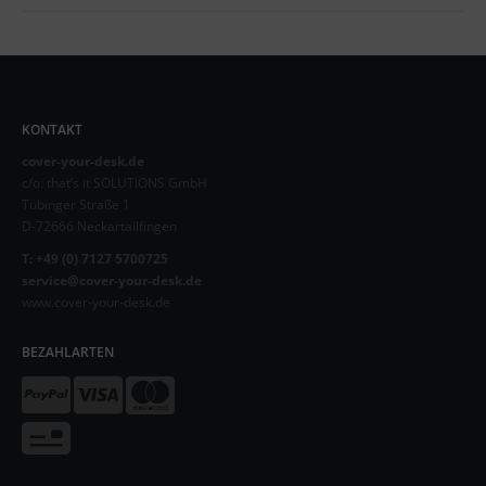
KONTAKT
cover-your-desk.de
c/o: that’s it SOLUTIONS GmbH
Tübinger Straße 1
D-72666 Neckartailfingen
T: +49 (0) 7127 5700725
service@cover-your-desk.de
www.cover-your-desk.de
BEZAHLARTEN