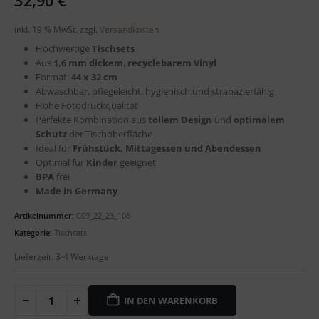
32,90
€
inkl. 19 % MwSt.
zzgl.
Versandkosten
Hochwertige
Tischsets
Aus
1,6 mm dickem
,
recyclebarem
Vinyl
Format:
44 x 32 cm
Abwaschbar, pflegeleicht, hygienisch und strapazierfähig
Hohe Fotodruckqualität
Perfekte Kombination aus
tollem Design
und
optimalem
Schutz
der Tischoberfläche
Ideal für
Frühstück, Mittagessen und Abendessen
Optimal für
Kinder
geeignet
BPA
frei
Made in Germany
Artikelnummer:
C09_22_23_108
Kategorie:
Tischsets
Lieferzeit:
3-4 Werktage
IN DEN WARENKORB