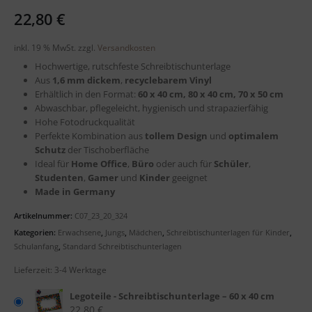
22,80
€
inkl. 19 % MwSt.
zzgl.
Versandkosten
Hochwertige, rutschfeste Schreibtischunterlage
Aus
1,6 mm dickem
,
recyclebarem
Vinyl
Erhältlich in den Format:
60 x 40 cm, 80 x 40 cm, 70 x 50 cm
Abwaschbar, pflegeleicht, hygienisch und strapazierfähig
Hohe Fotodruckqualität
Perfekte Kombination aus
tollem Design
und
optimalem
Schutz
der Tischoberfläche
Ideal für
Home Office
,
Büro
oder auch für
Schüler
,
Studenten
,
Gamer
und
Kinder
geeignet
Made in Germany
Artikelnummer:
C07_23_20_324
Kategorien:
Erwachsene
,
Jungs
,
Mädchen
,
Schreibtischunterlagen für Kinder
,
Schulanfang
,
Standard Schreibtischunterlagen
Lieferzeit:
3-4 Werktage
Legoteile - Schreibtischunterlage – 60 x 40 cm
22,80
€