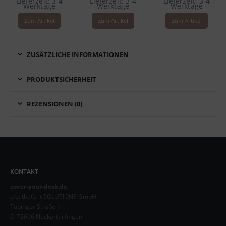
Lieferzeit:
3-4
Lieferzeit:
3-4
Lieferzeit:
3-4
Werktage
Werktage
Werktage
Zum Artikel
Zum Artikel
Zum Artikel
ZUSÄTZLICHE INFORMATIONEN
PRODUKTSICHERHEIT
REZENSIONEN (0)
KONTAKT
cover-your-desk.de
c/o: that’s it SOLUTIONS GmbH
Tübinger Straße 1
D-72666 Neckartailfingen