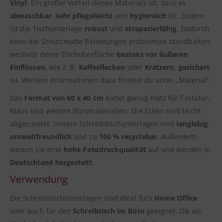
Vinyl
. Ein großer Vorteil dieses Materials ist, dass es
abwaschbar
,
sehr pflegeleicht
und
hygienisch
ist. Zudem
ist die Tischunterlage
robust
und
strapazierfähig
. Dadurch
kann die Schutzmatte Belastungen problemlos standhalten,
weshalb deine Tischoberfläche
bestens vor äußeren
Einflüssen
, wie z. B.
Kaffeeflecken
oder
Kratzern
,
gesichert
ist. Weitere Informationen dazu findest du unter „Material“.
Das
Format von 60 x 40 cm
bietet genug Platz für Tastatur,
Maus und weitere Büromaterialien. Die Ecken sind leicht
abgerundet. Unsere Schreibtischunterlagen sind
langlebig
,
umweltfreundlich
und zu
100 % recyclebar
. Außerdem
weisen sie eine
hohe Fotodruckqualität
auf und werden in
Deutschland hergestellt
.
Verwendung
Die Schreibtischunterlagen sind ideal fürs
Home Office
oder auch für den
Schreibtisch im Büro
geeignet. Ob als