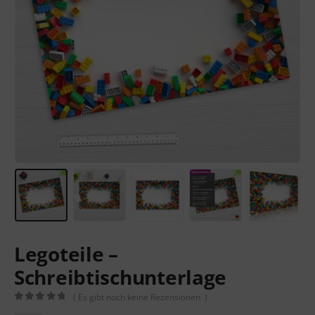
Legoteile –
Schreibtischunterlage
( Es gibt noch keine Rezensionen. )
0
out of 5