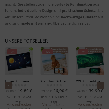
macht. Sie stellen zudem die
perfekte Kombination aus
tollem
,
individuellem Design
und
praktischem Schutz
dar.
Alle unsere Produkte weisen eine
hochwertige Qualität
auf
und sind
made in Germany
. Überzeuge dich selbst!
UNSERE TOPSELLER
-13%
-10%
-10%
Unser Sonnensystem – Schreibtischunterlage 65 x 40 cm
Standard Schreibtischunterlage – selbst gestalten – 60 x 40 cm
XXL-Schreibtischunterlage – selbst gestalten – 100 x 50 cm
licher
ktueller
Ursprünglicher
Aktueller
Ursprünglicher
Aktueller
Ursprüngl
Ak
5
0
out of 5
0
out of 5
0
out of 5
19,80
€
26,90
€
39,90
€
22,80
€
29,90
€
44,30
€
reis
Preis
Preis
Preis
Preis
Preis
Pre
inkl. 19 % MwSt.
inkl. 19 % MwSt.
inkl. 19 % MwSt.
t:
war:
ist:
war:
ist:
war:
ist:
9,90 €.
22,80 €
19,80 €.
29,90 €
26,90 €.
44,30 €
39,
zzgl.
zzgl.
zzgl.
Versandkosten
Versandkosten
Versandkosten