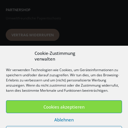
PARTNERSHOP
Umweltfreundliche Papiertischsets
VERTRAG WIDERRUFEN
Datenschutzerklärung
Cookie-Zustimmung
verwalten
AGB
Wir verwenden Technologien wie Cookies, um Geräteinformationen zu
Impressum
speichern und/oder darauf zuzugreifen. Wir tun dies, um das Browsing-
Erlebnis zu verbessern und um (nicht) personalisierte Werbung
Widerrufsbelehrung
anzuzeigen. Wenn du nicht zustimmst oder die Zustimmung widerrufst,
kann dies bestimmte Merkmale und Funktionen beeinträchtigen.
Versandkosten
Cookies akzeptieren
Ablehnen