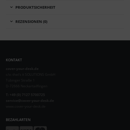
PRODUKTSICHERHEIT
REZENSIONEN (0)
KONTAKT
cover-your-desk.de
c/o: that’s it SOLUTIONS GmbH
Tübinger Straße 1
D-72666 Neckartailfingen
T: +49 (0) 7127 5700725
service@cover-your-desk.de
www.cover-your-desk.de
BEZAHLARTEN