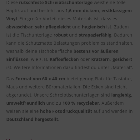
Diese
rutschfeste
Schreibtischunterlage
weist eine tolle
Haptik auf und besteht aus
1,6 mm dickem
,
erstklassigem
Vinyl
. Ein großer Vorteil dieses Materials ist, dass es
abwaschbar
,
sehr pflegeleicht
und
hygienisch
ist. Zudem
ist die Tischunterlage
robust
und
strapazierfähig
. Dadurch
kann die Schutzmatte Belastungen problemlos standhalten,
weshalb deine Tischoberfläche
bestens vor äußeren
Einflüssen
, wie z. B.
Kaffeeflecken
oder
Kratzern
,
gesichert
ist. Weitere Informationen dazu findest du unter „Material“.
Das
Format von 60 x 40 cm
bietet genug Platz für Tastatur,
Maus und weitere Büromaterialien. Die Ecken sind leicht
abgerundet. Unsere Schreibtischunterlagen sind
langlebig
,
umweltfreundlich
und zu
100 % recyclebar
. Außerdem
weisen sie eine
hohe Fotodruckqualität
auf und werden in
Deutschland hergestellt
.