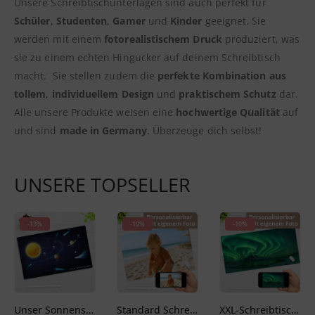
Unsere Schreibtischunterlagen sind auch perfekt für
Schüler
,
Studenten
,
Gamer
und
Kinder
geeignet. Sie
werden mit einem
fotorealistischem Druck
produziert, was
sie zu einem echten Hingucker auf deinem Schreibtisch
macht. Sie stellen zudem die
perfekte Kombination aus
tollem
,
individuellem Design
und
praktischem Schutz
dar.
Alle unsere Produkte weisen eine
hochwertige Qualität
auf
und sind
made in Germany
. Überzeuge dich selbst!
UNSERE TOPSELLER
-13%
-10%
-10%
Unser Sonnensystem – Schreibtischunterlage 65 x 40 cm
Standard Schreibtischunterlage – selbst gestalten – 60 x 40 cm
XXL-Schreibtischunterlage – selbst gestalten – 100 x 50 cm