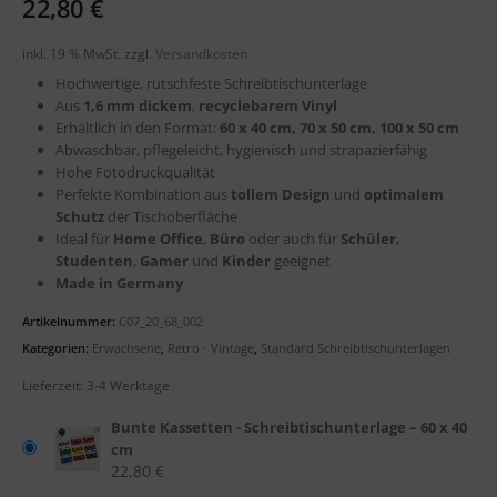
22,80
€
inkl. 19 % MwSt.
zzgl.
Versandkosten
Hochwertige, rutschfeste Schreibtischunterlage
Aus
1,6 mm dickem
,
recyclebarem
Vinyl
Erhältlich in den Format:
60 x 40 cm, 70 x 50 cm, 100 x 50 cm
Abwaschbar, pflegeleicht, hygienisch und strapazierfähig
Hohe Fotodruckqualität
Perfekte Kombination aus
tollem Design
und
optimalem
Schutz
der Tischoberfläche
Ideal für
Home Office
,
Büro
oder auch für
Schüler
,
Studenten
,
Gamer
und
Kinder
geeignet
Made in Germany
Artikelnummer:
C07_20_68_002
Kategorien:
Erwachsene
,
Retro - Vintage
,
Standard Schreibtischunterlagen
Lieferzeit:
3-4 Werktage
Bunte Kassetten - Schreibtischunterlage – 60 x 40
cm
22,80
€