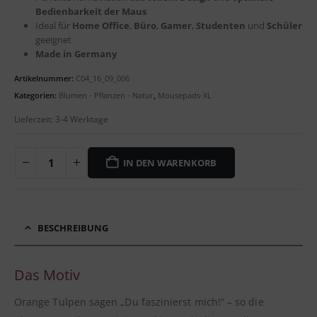
Bedienbarkeit der Maus
Ideal für
Home Office
,
Büro
,
Gamer
,
Studenten
und
Schüler
geeignet
Made in Germany
Artikelnummer:
C04_16_09_006
Kategorien:
Blumen - Pflanzen - Natur
,
Mousepads-XL
Lieferzeit:
3-4 Werktage
IN DEN WARENKORB
BESCHREIBUNG
Das Motiv
Orange Tulpen sagen „Du faszinierst mich!“ – so die