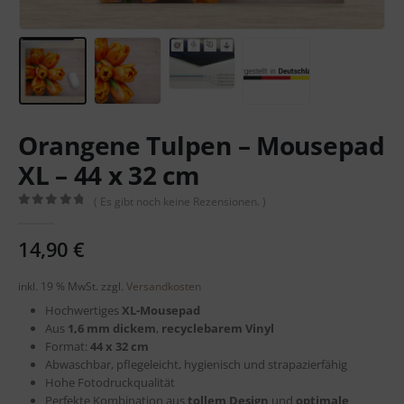
Orangene Tulpen – Mousepad
XL – 44 x 32 cm
( Es gibt noch keine Rezensionen. )
0
out of 5
14,90
€
inkl. 19 % MwSt.
zzgl.
Versandkosten
Hochwertiges
XL-Mousepad
Aus
1,6 mm dickem
,
recyclebarem
Vinyl
Format:
44 x 32 cm
Abwaschbar, pflegeleicht, hygienisch und strapazierfähig
Hohe Fotodruckqualität
Perfekte Kombination aus
tollem Design
und
optimale