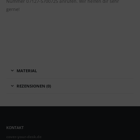
Nummer 07127-5700725 anrufen. Wir helfen dir sehr
gerne!
MATERIAL
REZENSIONEN (0)
KONTAKT
cover-your-desk.de