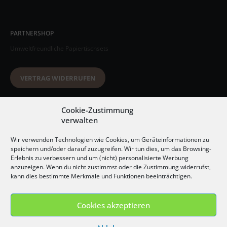
PARTNERSHOP
Umweltfreundliche Papiertischsets
VERTRAG WIDERRUFEN
Datenschutzerklärung
Cookie-Zustimmung
verwalten
AGB
Wir verwenden Technologien wie Cookies, um Geräteinformationen zu
Impressum
speichern und/oder darauf zuzugreifen. Wir tun dies, um das Browsing-
Erlebnis zu verbessern und um (nicht) personalisierte Werbung
Widerrufsbelehrung
anzuzeigen. Wenn du nicht zustimmst oder die Zustimmung widerrufst,
kann dies bestimmte Merkmale und Funktionen beeinträchtigen.
Versandkosten
Cookies akzeptieren