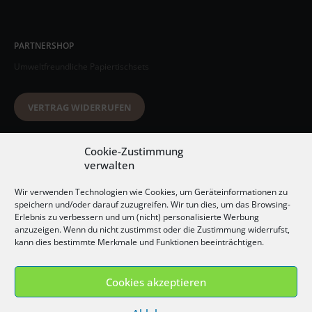
PARTNERSHOP
Umweltfreundliche Papiertischsets
VERTRAG WIDERRUFEN
Datenschutzerklärung
Cookie-Zustimmung
verwalten
AGB
Wir verwenden Technologien wie Cookies, um Geräteinformationen zu
Impressum
speichern und/oder darauf zuzugreifen. Wir tun dies, um das Browsing-
Erlebnis zu verbessern und um (nicht) personalisierte Werbung
Widerrufsbelehrung
anzuzeigen. Wenn du nicht zustimmst oder die Zustimmung widerrufst,
kann dies bestimmte Merkmale und Funktionen beeinträchtigen.
Versandkosten
Cookies akzeptieren