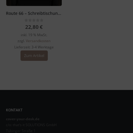
Route 66 – Schreibtischunterlage 60 x 40 cm
0
out of 5
22,80
€
inkl. 19 % MwSt.
zzgl.
Versandkosten
Lieferzeit:
3-4 Werktage
Zum Artikel
KONTAKT
cover-your-desk.de
c/o: that’s it SOLUTIONS GmbH
Tübinger Straße 1