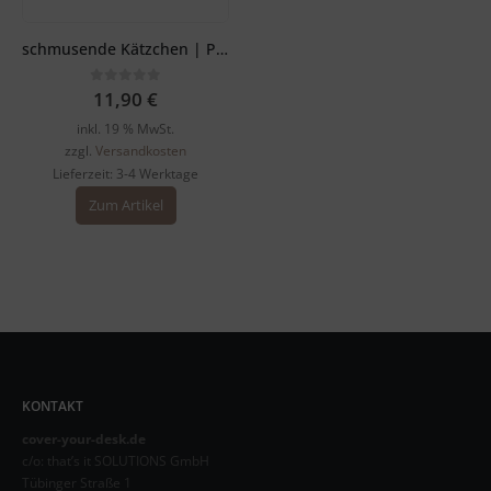
schmusende Kätzchen | Platzsets aus Premium-Vinyl 44 x 32 cm – 1 Stück
0
out of 5
11,90
€
inkl. 19 % MwSt.
zzgl.
Versandkosten
Lieferzeit:
3-4 Werktage
Zum Artikel
KONTAKT
cover-your-desk.de
c/o: that’s it SOLUTIONS GmbH
Tübinger Straße 1