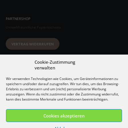
PARTNERSHOP
Umweltfreundliche Papiertischsets
VERTRAG WIDERRUFEN
Datenschutzerklärung
Cookie-Zustimmung
verwalten
AGB
Wir verwenden Technologien wie Cookies, um Geräteinformationen zu
Impressum
speichern und/oder darauf zuzugreifen. Wir tun dies, um das Browsing-
Erlebnis zu verbessern und um (nicht) personalisierte Werbung
Widerrufsbelehrung
anzuzeigen. Wenn du nicht zustimmst oder die Zustimmung widerrufst,
kann dies bestimmte Merkmale und Funktionen beeinträchtigen.
Versandkosten
Cookies akzeptieren