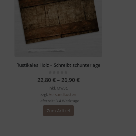
Rustikales Holz – Schreibtischunterlage
0
out of 5
22,80
€
–
26,90
€
inkl. MwSt.
zzgl.
Versandkosten
Lieferzeit:
3-4 Werktage
Dieses
Zum Artikel
Produkt
weist
mehrere