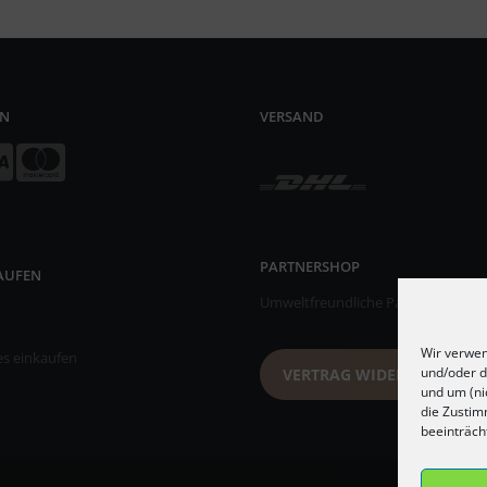
EN
VERSAND
PARTNERSHOP
KAUFEN
Umweltfreundliche Papiertischsets
Wir verwen
es einkaufen
und/oder d
VERTRAG WIDERRUFEN
und um (ni
die Zustim
beeinträch