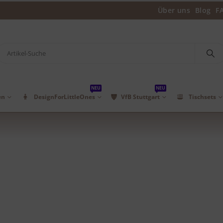
Über uns
Blog
F
NEU
NEU
en
DesignForLittleOnes
VfB Stuttgart
Tischsets