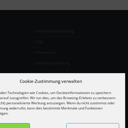
Datenschutzerklärung
AGB
Impressum
Widerrufsbelehrung
Versandkosten
Cookie-Zustimmung verwalten
den Technologien wie Cookies, um Geräteinformationen zu speichern
arauf zuzugreifen. Wir tun dies, um das Browsing-Erlebnis zu verbessern
cht) personalisierte Werbung anzuzeigen. Wenn du nicht zustimmst oder
mung widerrufst, kann dies bestimmte Merkmale und Funktionen
tigen.