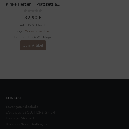
Pinke Herzen | Platzsets aus Premium-Vinyl 44 x 32 cm – 4 Stück
0
out of 5
32,90
€
inkl. 19 % MwSt.
zzgl.
Versandkosten
Lieferzeit:
3-4 Werktage
Zum Artikel
KONTAKT
cover-your-desk.de
c/o: that’s it SOLUTIONS GmbH
Tübinger Straße 1
D-72666 Neckartailfingen