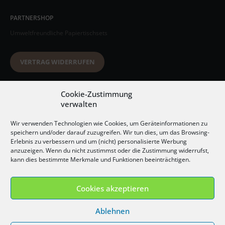
PARTNERSHOP
Umweltfreundliche Papiertischsets
VERTRAG WIDERRUFEN
Datenschutzerklärung
Cookie-Zustimmung
verwalten
AGB
Wir verwenden Technologien wie Cookies, um Geräteinformationen zu
Impressum
speichern und/oder darauf zuzugreifen. Wir tun dies, um das Browsing-
Erlebnis zu verbessern und um (nicht) personalisierte Werbung
Widerrufsbelehrung
anzuzeigen. Wenn du nicht zustimmst oder die Zustimmung widerrufst,
kann dies bestimmte Merkmale und Funktionen beeinträchtigen.
Versandkosten
Cookies akzeptieren
Ablehnen