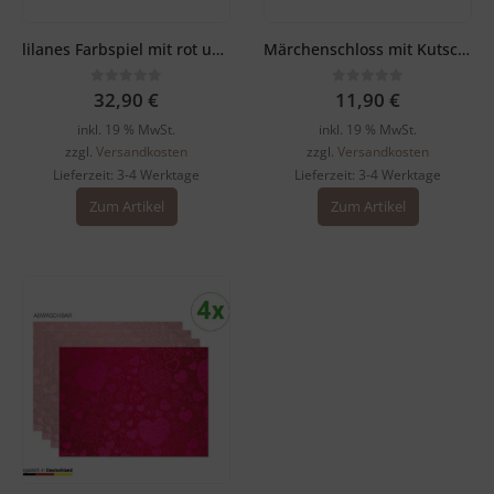
lilanes Farbspiel mit rot und pink | Platzsets aus Premium-Vinyl 44 x 32 cm – 4 Stück
Märchenschloss mit Kutsche| Platzsets aus Premium-Vinyl 44 x 32 cm – 1 Stück
0
out of 5
0
out of 5
32,90
€
11,90
€
inkl. 19 % MwSt.
inkl. 19 % MwSt.
zzgl.
Versandkosten
zzgl.
Versandkosten
Lieferzeit:
3-4 Werktage
Lieferzeit:
3-4 Werktage
Zum Artikel
Zum Artikel