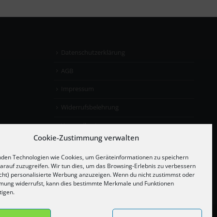
Datenschutzerklärung
AGB
Impressum
Widerrufsbelehrung
Versandkosten
Cookie-Zustimmung verwalten
den Technologien wie Cookies, um Geräteinformationen zu speichern
arauf zuzugreifen. Wir tun dies, um das Browsing-Erlebnis zu verbessern
cht) personalisierte Werbung anzuzeigen. Wenn du nicht zustimmst oder
mung widerrufst, kann dies bestimmte Merkmale und Funktionen
tigen.