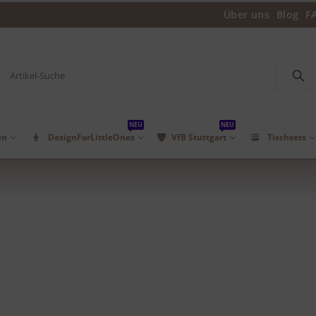
Über uns
Blog
F
NEU
NEU
en
DesignForLittleOnes
VfB Stuttgart
Tischsets