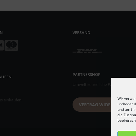
EN
VERSAND
PARTNERSHOP
KAUFEN
Umweltfreundliche Papiertischsets
Wir verwen
es einkaufen
und/oder d
VERTRAG WIDERRUFEN
und um (ni
die Zustim
beeinträch