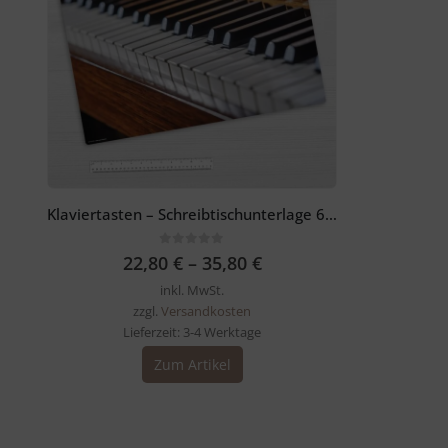
Klaviertasten – Schreibtischunterlage 60 x 40 cm
0
out of 5
22,80
€
–
35,80
€
inkl. MwSt.
zzgl.
Versandkosten
Lieferzeit:
3-4 Werktage
Dieses
Zum Artikel
Produkt
weist
mehrere