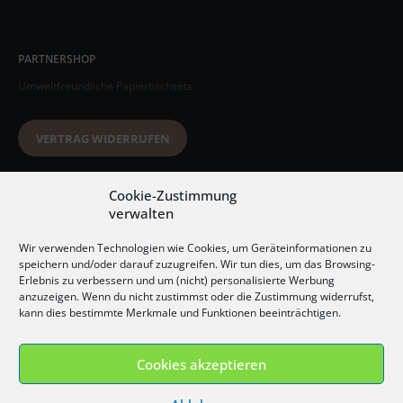
PARTNERSHOP
Umweltfreundliche Papiertischsets
VERTRAG WIDERRUFEN
Datenschutzerklärung
Cookie-Zustimmung
verwalten
AGB
Wir verwenden Technologien wie Cookies, um Geräteinformationen zu
Impressum
speichern und/oder darauf zuzugreifen. Wir tun dies, um das Browsing-
Erlebnis zu verbessern und um (nicht) personalisierte Werbung
Widerrufsbelehrung
anzuzeigen. Wenn du nicht zustimmst oder die Zustimmung widerrufst,
kann dies bestimmte Merkmale und Funktionen beeinträchtigen.
Versandkosten
Cookies akzeptieren