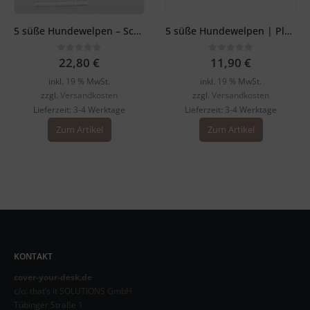
5 süße Hundewelpen – Schreibtischunterlage 60 x 40 cm
5 süße Hundewelpen | Platzsets aus Premium-Vinyl 44 x 32 cm – 1 Stück
0
out of 5
0
out of 5
22,80
€
11,90
€
inkl. 19 % MwSt.
inkl. 19 % MwSt.
zzgl.
Versandkosten
zzgl.
Versandkosten
Lieferzeit:
3-4 Werktage
Lieferzeit:
3-4 Werktage
Zum Artikel
Zum Artikel
KONTAKT
cover-your-desk.de
c/o: that’s it SOLUTIONS GmbH
Tübinger Straße 1