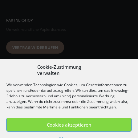
PARTNERSHOP
Umweltfreundliche Papiertischsets
VERTRAG WIDERRUFEN
Datenschutzerklärung
Cookie-Zustimmung
verwalten
AGB
Wir verwenden Technologien wie Cookies, um Geräteinformationen zu
Impressum
speichern und/oder darauf zuzugreifen. Wir tun dies, um das Browsing-
Erlebnis zu verbessern und um (nicht) personalisierte Werbung
Widerrufsbelehrung
anzuzeigen. Wenn du nicht zustimmst oder die Zustimmung widerrufst,
kann dies bestimmte Merkmale und Funktionen beeinträchtigen.
Versandkosten
Cookies akzeptieren