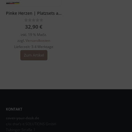
Pinke Herzen | Platzsets aus Premium-Vinyl 44 x 32 cm – 4 Stück
0
out of 5
32,90
€
inkl. 19 % MwSt.
zzgl.
Versandkosten
Lieferzeit:
3-4 Werktage
Zum Artikel
KONTAKT
cover-your-desk.de
c/o: that’s it SOLUTIONS GmbH
Tübinger Straße 1