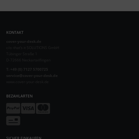
KONTAKT
cover-your-desk.de
c/o: that’s it SOLUTIONS GmbH
Tübinger Straße 1
D-72666 Neckartailfingen
T: +49 (0) 7127 5700725
service@cover-your-desk.de
www.cover-your-desk.de
BEZAHLARTEN
SICHER EINKAUFEN