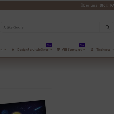
Über uns
Blog
F
NEU
NEU
en
DesignForLittleOnes
VfB Stuttgart
Tischsets