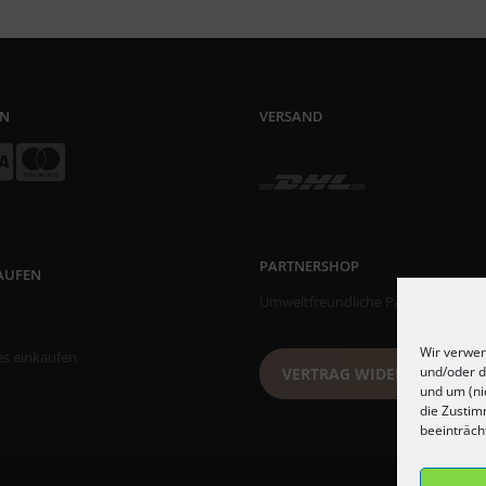
EN
VERSAND
PARTNERSHOP
KAUFEN
Umweltfreundliche Papiertischsets
Wir verwen
es einkaufen
und/oder d
VERTRAG WIDERRUFEN
und um (ni
die Zustim
beeinträch