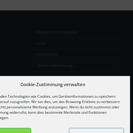
Datenschutzerklärung
AGB
Impressum
Widerrufsbelehrung
Versandkosten
Cookie-Zustimmung verwalten
den Technologien wie Cookies, um Geräteinformationen zu speichern
arauf zuzugreifen. Wir tun dies, um das Browsing-Erlebnis zu verbessern
cht) personalisierte Werbung anzuzeigen. Wenn du nicht zustimmst oder
mung widerrufst, kann dies bestimmte Merkmale und Funktionen
tigen.