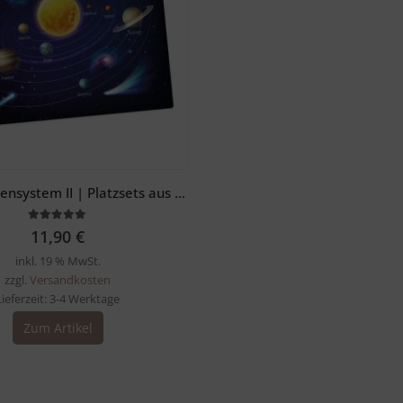
Unser Sonnensystem II | Platzsets aus Premium-Vinyl 44 x 32 cm – 1 Stück
5.00
out of 5
11,90
€
inkl. 19 % MwSt.
zzgl.
Versandkosten
Lieferzeit:
3-4 Werktage
Zum Artikel