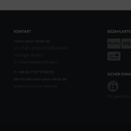
KONTAKT
BEZAHLART
cover-your-desk.de
c/o: that’s it SOLUTIONS GmbH
Tübinger Straße 1
D-72666 Neckartailfingen
T: +49 (0) 7127 5700725
SICHER EIN
service@cover-your-desk.de
www.cover-your-desk.de
SSL geschütz