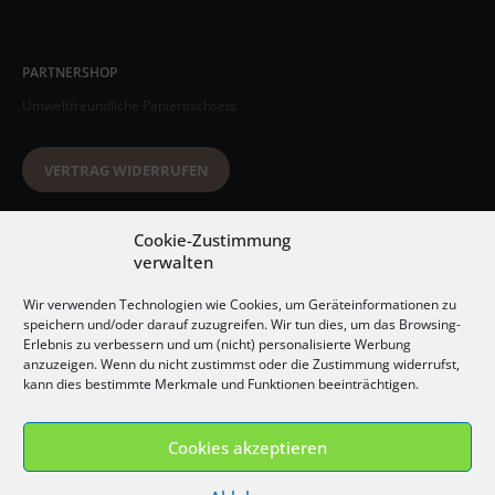
PARTNERSHOP
Umweltfreundliche Papiertischsets
VERTRAG WIDERRUFEN
Datenschutzerklärung
Cookie-Zustimmung
verwalten
AGB
Wir verwenden Technologien wie Cookies, um Geräteinformationen zu
Impressum
speichern und/oder darauf zuzugreifen. Wir tun dies, um das Browsing-
Erlebnis zu verbessern und um (nicht) personalisierte Werbung
Widerrufsbelehrung
anzuzeigen. Wenn du nicht zustimmst oder die Zustimmung widerrufst,
kann dies bestimmte Merkmale und Funktionen beeinträchtigen.
Versandkosten
Cookies akzeptieren