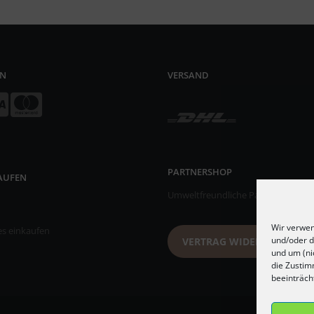
EN
VERSAND
PARTNERSHOP
KAUFEN
Umweltfreundliche Papiertischsets
Wir verwen
es einkaufen
und/oder d
VERTRAG WIDERRUFEN
und um (ni
die Zustim
beeinträch