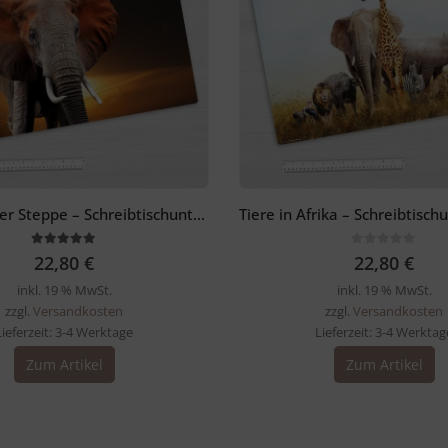
Elefant in der Steppe – Schreibtischunterlage 60 x 40 cm
5.00
out of 5
0
out of 5
22,80
€
22,80
€
inkl. 19 % MwSt.
inkl. 19 % MwSt.
zzgl.
Versandkosten
zzgl.
Versandkosten
Lieferzeit:
3-4 Werktage
Lieferzeit:
3-4 Werktag
Zum Artikel
Zum Artikel