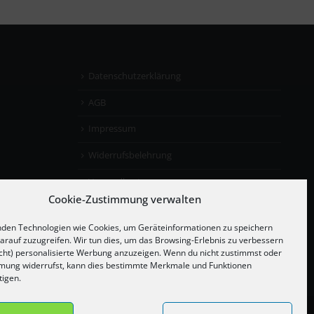
Datenschutzerklärung
AGB
Impressum
Widerrufsbelehrung
Versandkosten
Cookie-Zustimmung verwalten
den Technologien wie Cookies, um Geräteinformationen zu speichern
arauf zuzugreifen. Wir tun dies, um das Browsing-Erlebnis zu verbessern
cht) personalisierte Werbung anzuzeigen. Wenn du nicht zustimmst oder
mung widerrufst, kann dies bestimmte Merkmale und Funktionen
tigen.