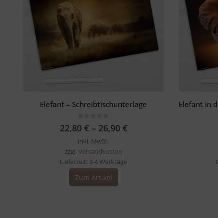
Elefant – Schreibtischunterlage
0
out of 5
22,80
€
–
26,90
€
inkl. MwSt.
zzgl.
Versandkosten
Lieferzeit:
3-4 Werktage
Dieses
Zum Artikel
Produkt
weist
mehrere