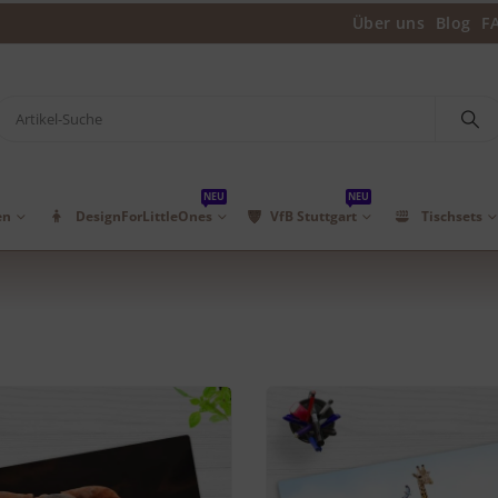
Über uns
Blog
F
NEU
NEU
en
DesignForLittleOnes
VfB Stuttgart
Tischsets