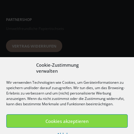
PARTNERSHOP
Umweltfreundliche Papiertischsets
VERTRAG WIDERRUFEN
Datenschutzerklärung
Cookie-Zustimmung
verwalten
AGB
Wir verwenden Technologien wie Cookies, um Geräteinformationen zu
Impressum
speichern und/oder darauf zuzugreifen. Wir tun dies, um das Browsing-
Erlebnis zu verbessern und um (nicht) personalisierte Werbung
Widerrufsbelehrung
anzuzeigen. Wenn du nicht zustimmst oder die Zustimmung widerrufst,
kann dies bestimmte Merkmale und Funktionen beeinträchtigen.
Versandkosten
Cookies akzeptieren