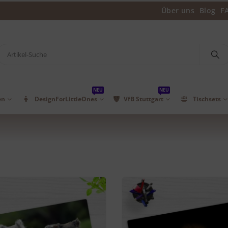
Über uns
Blog
F
NEU
NEU
en
DesignForLittleOnes
VfB Stuttgart
Tischsets