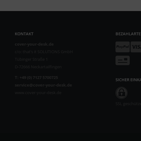
KONTAKT
BEZAHLART
cover-your-desk.de
c/o: that’s it SOLUTIONS GmbH
Tübinger Straße 1
D-72666 Neckartailfingen
T: +49 (0) 7127 5700725
SICHER EIN
service@cover-your-desk.de
www.cover-your-desk.de
SSL geschütz