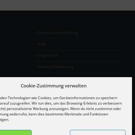
Datenschutzerklärung
AGB
Impressum
Widerrufsbelehrung
Versandkosten
Cookie-Zustimmung verwalten
den Technologien wie Cookies, um Geräteinformationen zu speichern
arauf zuzugreifen. Wir tun dies, um das Browsing-Erlebnis zu verbessern
cht) personalisierte Werbung anzuzeigen. Wenn du nicht zustimmst oder
mung widerrufst, kann dies bestimmte Merkmale und Funktionen
tigen.