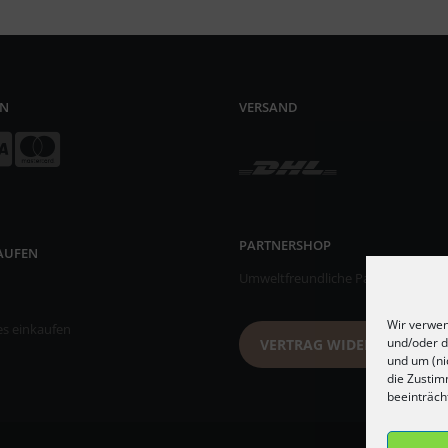
EN
VERSAND
PARTNERSHOP
KAUFEN
Umweltfreundliche Papiertischsets
Wir verwen
es einkaufen
und/oder d
VERTRAG WIDERRUFEN
und um (ni
die Zustim
beeinträch