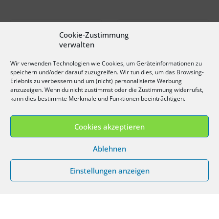
NEU
NEU
Cookie-Zustimmung
verwalten
Wir verwenden Technologien wie Cookies, um Geräteinformationen zu
speichern und/oder darauf zuzugreifen. Wir tun dies, um das Browsing-
Erlebnis zu verbessern und um (nicht) personalisierte Werbung
anzuzeigen. Wenn du nicht zustimmst oder die Zustimmung widerrufst,
kann dies bestimmte Merkmale und Funktionen beeinträchtigen.
VfB Stuttgart 1893 Bundle XL
VfB Stuttgart 1893 Bundle M
Cookies akzeptieren
0
out of 5
0
out of 5
22,80
€
20,80
€
Ablehnen
inkl. 19 % MwSt.
inkl. 19 % MwSt.
zzgl.
Versandkosten
zzgl.
Versandkosten
Einstellungen anzeigen
Lieferzeit:
3-4 Werktage
Lieferzeit:
3-4 Werktage
Zum Artikel
Zum Artikel