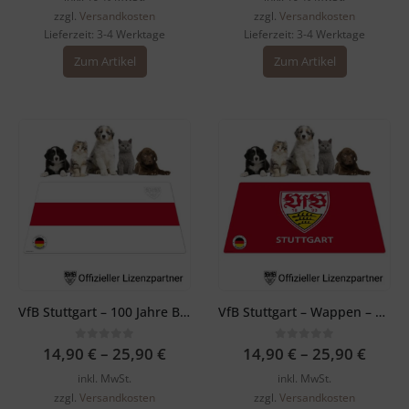
zzgl.
Versandkosten
zzgl.
Versandkosten
Lieferzeit:
3-4 Werktage
Lieferzeit:
3-4 Werktage
Zum Artikel
Zum Artikel
VfB Stuttgart – 100 Jahre Brustring – Napfunterlage
VfB Stuttgart – Wappen – Napfunterlage Rot
0
out of 5
0
out of 5
14,90
€
–
25,90
€
14,90
€
–
25,90
€
inkl. MwSt.
inkl. MwSt.
zzgl.
Versandkosten
zzgl.
Versandkosten