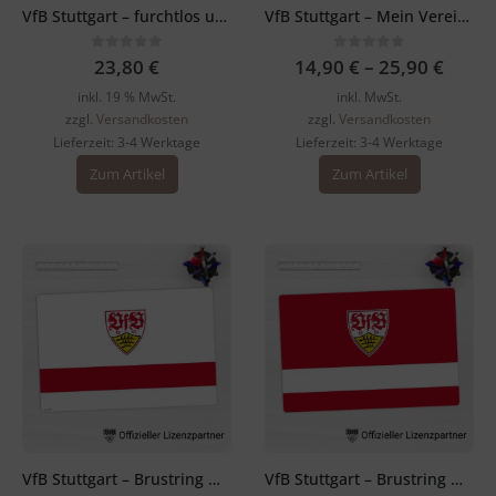
VfB Stuttgart – furchtlos und treu – Schreibtischunterlage weiß
VfB Stuttgart – Mein Verein – Napfunterlage
0
out of 5
0
out of 5
23,80
€
14,90
€
–
25,90
€
inkl. 19 % MwSt.
inkl. MwSt.
zzgl.
Versandkosten
zzgl.
Versandkosten
Lieferzeit:
3-4 Werktage
Lieferzeit:
3-4 Werktage
Dieses
Zum Artikel
Zum Artikel
Produkt
weist
mehrere
Varianten
auf.
Die
Optionen
können
auf
der
Produktsei
gewählt
werden
VfB Stuttgart – Brustring mit Logo – Schreibtischunterlage
VfB Stuttgart – Brustring weiß mit Logo – Schreibtischunterlage in rot