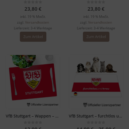
0
out of 5
0
out of 5
23,80
€
23,80
€
inkl. 19 % MwSt.
inkl. 19 % MwSt.
zzgl.
Versandkosten
zzgl.
Versandkosten
Lieferzeit:
3-4 Werktage
Lieferzeit:
3-4 Werktage
Zum Artikel
Zum Artikel
VfB Stuttgart – Wappen – Tischset rot
VfB Stuttgart – furchtlos und treu – Napfunterlage weiß
0
out of 5
0
out of 5