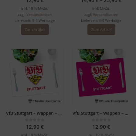
12,90
€
14,90
€
–
25,90
€
inkl. 19 % MwSt.
inkl. MwSt.
zzgl.
Versandkosten
zzgl.
Versandkosten
Lieferzeit:
3-4 Werktage
Lieferzeit:
3-4 Werktage
Dieses
Zum Artikel
Zum Artikel
Produkt
weist
mehrere
Varianten
auf.
Die
Optionen
können
auf
der
Produktsei
gewählt
werden
VfB Stuttgart – Wappen – Tischset weiß
VfB Stuttgart – Wappen – Tischset pink
0
out of 5
0
out of 5
12,90
€
12,90
€
inkl. 19 % MwSt.
inkl. 19 % MwSt.