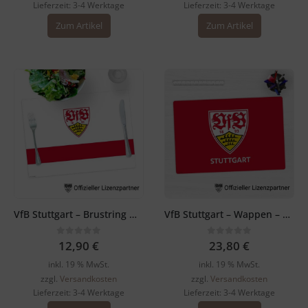
Lieferzeit:
3-4 Werktage
Lieferzeit:
3-4 Werktage
Dieses
Dieses
Zum Artikel
Zum Artikel
Produkt
Produkt
weist
weist
mehrere
mehrere
Varianten
Varianten
auf.
auf.
Die
Die
Optionen
Optionen
können
können
auf
auf
der
der
Produktseite
Produktsei
gewählt
gewählt
werden
werden
VfB Stuttgart – Brustring mit Logo – Tischset
VfB Stuttgart – Wappen – Schreibtischunterlage rot
0
out of 5
0
out of 5
12,90
€
23,80
€
inkl. 19 % MwSt.
inkl. 19 % MwSt.
zzgl.
Versandkosten
zzgl.
Versandkosten
Lieferzeit:
3-4 Werktage
Lieferzeit:
3-4 Werktage