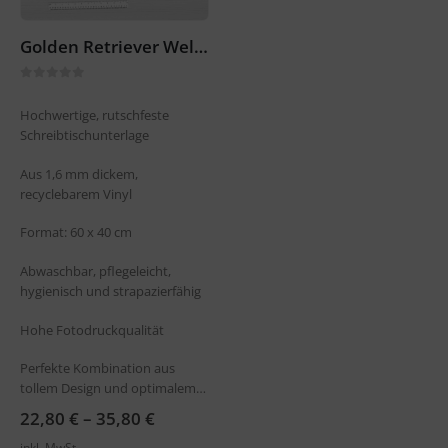
Golden Retriever Welpen – Schreibtischunterlage 60 x 40 cm
0
out of 5
Hochwertige, rutschfeste
Schreibtischunterlage
Aus 1,6 mm dickem,
recyclebarem Vinyl
Format: 60 x 40 cm
Abwaschbar, pflegeleicht,
hygienisch und strapazierfähig
Hohe Fotodruckqualität
Perfekte Kombination aus
tollem Design und optimalem
Schutz…
22,80
€
–
35,80
€
inkl. MwSt.